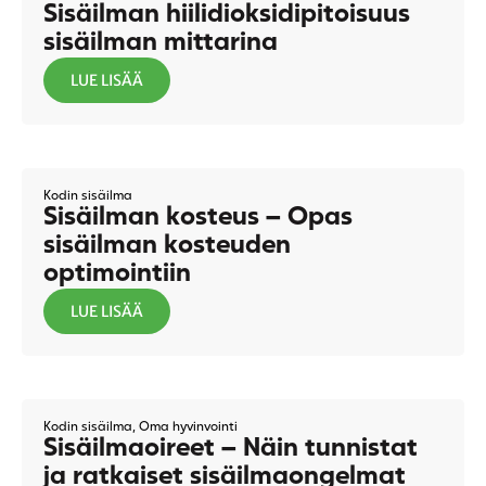
Sisäilman hiilidioksidipitoisuus
sisäilman mittarina
LUE LISÄÄ
Kodin sisäilma
Sisäilman kosteus – Opas
sisäilman kosteuden
optimointiin
LUE LISÄÄ
Kodin sisäilma
,
Oma hyvinvointi
Sisäilmaoireet – Näin tunnistat
ja ratkaiset sisäilmaongelmat