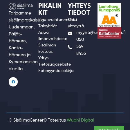
PIKALIN
YHTEYS
KIT
TIEDOT
Tarjoamme
Ilmanvaihtoremontti
Ota
sisäilmaratkaisuja
Taloyhtiöt
yhteyttä
Uudenmaan,
Asiaa
myynti@sisailmacenter.fi
Päijät-
ilmanvaihdosta
050
Hämeen,
Sisäilman
569
Kanta-
kosteus
8453
Hämeen ja
Yritys
Kymenlaakson
Tietosuojaseloste
alueilla.
Kotimyyntiasiakirja
© SisäilmaCenter
© Toteutus
Wuohi Digital