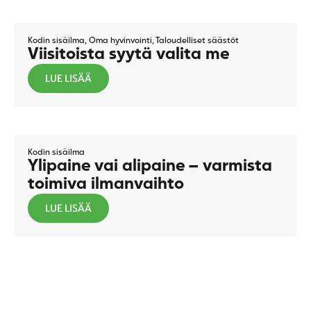
Kodin sisäilma
,
Oma hyvinvointi
,
Taloudelliset säästöt
Viisitoista syytä valita me
LUE LISÄÄ
Kodin sisäilma
Ylipaine vai alipaine – varmista
toimiva ilmanvaihto
LUE LISÄÄ