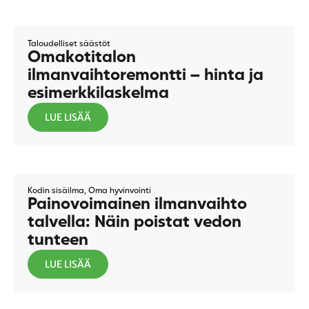
Taloudelliset säästöt
Omakotitalon
ilmanvaihtoremontti – hinta ja
esimerkkilaskelma
LUE LISÄÄ
Kodin sisäilma
,
Oma hyvinvointi
Painovoimainen ilmanvaihto
talvella: Näin poistat vedon
tunteen
LUE LISÄÄ