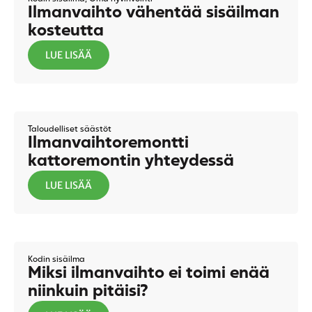
Ilmanvaihto vähentää sisäilman
kosteutta
LUE LISÄÄ
Taloudelliset säästöt
Ilmanvaihtoremontti
kattoremontin yhteydessä
LUE LISÄÄ
Kodin sisäilma
Miksi ilmanvaihto ei toimi enää
niinkuin pitäisi?