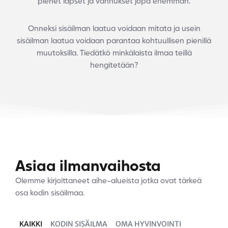
pienet lapset ja vanhukset jopa enemmän.
Onneksi sisäilman laatua voidaan mitata ja usein
sisäilman laatua voidaan parantaa kohtuullisen pienillä
muutoksilla. Tiedätkö minkälaista ilmaa teillä
hengitetään?
Asiaa ilmanvaihosta
Olemme kirjoittaneet aihe-alueista jotka ovat tärkeä
osa kodin sisäilmaa.
KAIKKI
KODIN SISÄILMA
OMA HYVINVOINTI