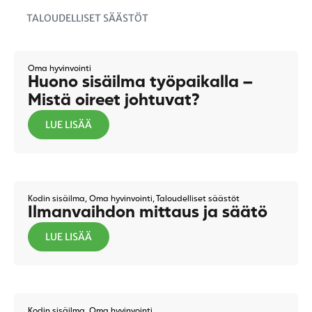
TALOUDELLISET SÄÄSTÖT
Oma hyvinvointi
Huono sisäilma työpaikalla –
Mistä oireet johtuvat?
LUE LISÄÄ
Kodin sisäilma
,
Oma hyvinvointi
,
Taloudelliset säästöt
Ilmanvaihdon mittaus ja säätö
LUE LISÄÄ
Kodin sisäilma
,
Oma hyvinvointi