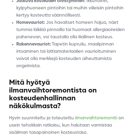
Jatkuva kosteuden tiivistyminen:
Ikkunoihin,
kylpyhuoneen pintoihin tai muihin viileisiin pintoihin
kertyy kosteutta säännöllisesti.
Homevauriot:
Jos havaitset homeen hajua, näet
tummia läikkiä pinnoilla tai huomaat allergiaoireiden
pahenevan, voi taustalla olla liiallinen kosteus.
Rakennevauriot:
Tapetin kupruilu, maalipinnan
irtoaminen tai lattiamateriaalien vaurioituminen
voivat olla merkkejä kosteuden aiheuttamista
ongelmista.
Mitä hyötyä
ilmanvaihtoremontista on
kosteudenhallinnan
näkökulmasta?
Hyvin suunniteltu ja toteutettu
ilmanvaihtoremontti
on
usein tehokkain ratkaisu, kun halutaan varmistaa
sisäilman tasapainoinen kosteustaso.