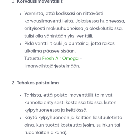
Korvausilmaventtiilit
Varmista, että kodissasi on riittävästi
korvausilmaventtiileitä. Jokaisessa huoneessa,
erityisesti makuuhuoneissa ja oleskelutiloissa,
tulisi olla vähintään yksi venttiili.
Pidä venttiilit auki ja puhtaina, jotta raikas
ulkoilma pääsee sisään.
Tutustu
Fresh Air Omega
-
ilmanvaihtojärjestelmään.
Tehokas poistoilma
Tarkista, että poistoilmaventtiilit toimivat
kunnolla erityisesti kosteissa tiloissa, kuten
kylpyhuoneessa ja keittiössä.
Käytä kylpyhuoneen ja keittiön liesituuletinta
aina, kun tuotat kosteutta (esim. suihkun tai
ruoanlaiton aikana).