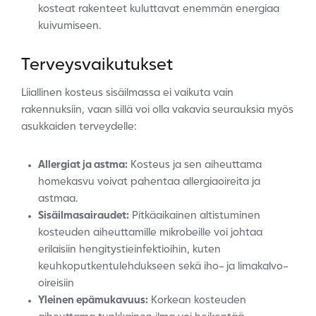
kosteat rakenteet kuluttavat enemmän energiaa
kuivumiseen.
Terveysvaikutukset
Liiallinen kosteus sisäilmassa ei vaikuta vain
rakennuksiin, vaan sillä voi olla vakavia seurauksia myös
asukkaiden terveydelle:
Allergiat ja astma:
Kosteus ja sen aiheuttama
homekasvu voivat pahentaa allergiaoireita ja
astmaa.
Sisäilmasairaudet:
Pitkäaikainen altistuminen
kosteuden aiheuttamille mikrobeille voi johtaa
erilaisiin hengitystieinfektioihin, kuten
keuhkoputkentulehdukseen sekä iho- ja limakalvo-
oireisiin
Yleinen epämukavuus:
Korkean kosteuden