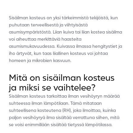
Sisäilman kosteus on yksi tärkeimmistä tekijöistä, kun
puhutaan terveellisestä ja viihtyisästä
asumisympäristöstä. Liian kuiva tai liian kostea sisäilma
voi aiheuttaa merkittäviä haasteita
asumismukavuudessa. Kuivassa ilmassa hengitystiet ja
iho ärtyvät, kun taas liiallinen kosteus voi johtaa
homeen ja mikrobien kasvuun.
Mitä on sisäilman kosteus
ja miksi se vaihtelee?
Sisäilman kosteus tarkoittaa ilman vesihöyryn määrää
suhteessa ilman lämpötilaan. Tämä mitataan
suhteellisena kosteutena (RH), joka ilmoittaa, kuinka
paljon vesihöyryä ilma sisältää verrattuna siihen, mitä
se voisi enimmillään sisältää tietyssä lämpötilassa.