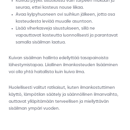
Kuivaa pyykit sisätiloissa vain tarpeen mukaan ja
seuraa, ettei kosteus nouse liikaa.
Avaa kylpyhuoneen ovi suihkun jälkeen, jotta osa
kosteudesta leviää muualle asuntoon.
Lisää viherkasveja sisustukseen, sillä ne
vapauttavat kosteutta luonnollisesti ja parantavat
samalla sisäilman laatua.
Kuivan sisäilman hallinta edellyttää tasapainoista
lähestymistapaa. Liiallinen ilmankosteuden lisääminen
voi olla yhtä haitallista kuin kuiva ilma.
Huolellisesti valitut ratkaisut, kuten ilmankostuttimen
käyttö, lämpötilan säätely ja säännöllinen ilmanvaihto,
auttavat ylläpitämään terveellisen ja miellyttävän
sisäilman ympäri vuoden.