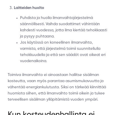
Laitteiden huolto
Puhdista ja huolla ilmanvaihtojärjestelmä
säännöllisesti. Vaihda suodattimet vähintään
kahdesti vuodessa, jotta ilma kiertää tehokkaasti
ja pysyy puhtaana.
Jos käytössä on koneellinen ilmanvaihto,
varmista, että järjestelmä toimii suunnitellulla
tehokkuudella ja että sen säädöt ovat oikeat eri
vuodenaikoina.
Toimiva ilmanvaihto ei ainoastaan hallitse sisäilman
kosteutta, vaan myös parantaa asumismukavuutta ja
vähentää energiankulutusta. Siksi on tärkeää kiinnittää
huomiota siihen, että ilmanvaihto toimii oikein ja tukee
terveellisen sisäilman ylläpitämistä vuoden ympäri.
Kun kosteudenhallinta ei