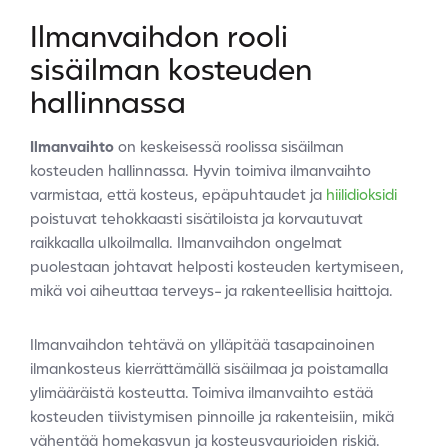
Ilmanvaihdon rooli
sisäilman kosteuden
hallinnassa
Ilmanvaihto
on keskeisessä roolissa sisäilman
kosteuden hallinnassa. Hyvin toimiva ilmanvaihto
varmistaa, että kosteus, epäpuhtaudet ja
hiilidioksidi
poistuvat tehokkaasti sisätiloista ja korvautuvat
raikkaalla ulkoilmalla. Ilmanvaihdon ongelmat
puolestaan johtavat helposti kosteuden kertymiseen,
mikä voi aiheuttaa terveys- ja rakenteellisia haittoja.
Ilmanvaihdon tehtävä on ylläpitää tasapainoinen
ilmankosteus kierrättämällä sisäilmaa ja poistamalla
ylimääräistä kosteutta. Toimiva ilmanvaihto estää
kosteuden tiivistymisen pinnoille ja rakenteisiin, mikä
vähentää homekasvun ja kosteusvaurioiden riskiä.