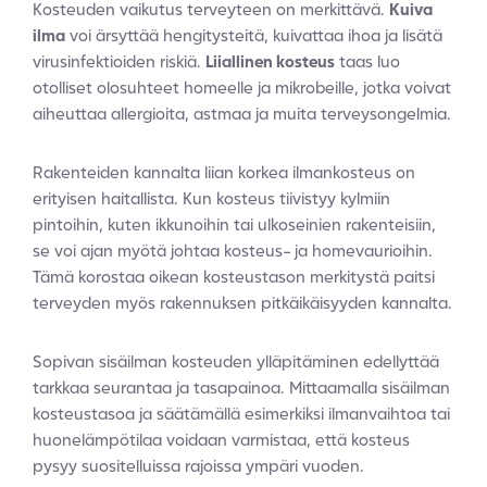
Kosteuden vaikutus terveyteen on merkittävä.
Kuiva
ilma
voi ärsyttää hengitysteitä, kuivattaa ihoa ja lisätä
virusinfektioiden riskiä.
Liiallinen kosteus
taas luo
otolliset olosuhteet homeelle ja mikrobeille, jotka voivat
aiheuttaa allergioita, astmaa ja muita terveysongelmia.
Rakenteiden kannalta liian korkea ilmankosteus on
erityisen haitallista. Kun kosteus tiivistyy kylmiin
pintoihin, kuten ikkunoihin tai ulkoseinien rakenteisiin,
se voi ajan myötä johtaa kosteus- ja homevaurioihin.
Tämä korostaa oikean kosteustason merkitystä paitsi
terveyden myös rakennuksen pitkäikäisyyden kannalta.
Sopivan sisäilman kosteuden ylläpitäminen edellyttää
tarkkaa seurantaa ja tasapainoa. Mittaamalla sisäilman
kosteustasoa ja säätämällä esimerkiksi ilmanvaihtoa tai
huonelämpötilaa voidaan varmistaa, että kosteus
pysyy suositelluissa rajoissa ympäri vuoden.