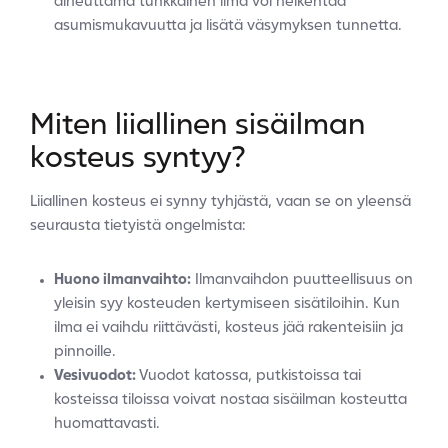
aiheuttama tunkkainen ilma voi heikentää
asumismukavuutta ja lisätä väsymyksen tunnetta.
Miten liiallinen sisäilman
kosteus syntyy?
Liiallinen kosteus ei synny tyhjästä, vaan se on yleensä
seurausta tietyistä ongelmista:
Huono ilmanvaihto:
Ilmanvaihdon puutteellisuus on
yleisin syy kosteuden kertymiseen sisätiloihin. Kun
ilma ei vaihdu riittävästi, kosteus jää rakenteisiin ja
pinnoille.
Vesivuodot:
Vuodot katossa, putkistoissa tai
kosteissa tiloissa voivat nostaa sisäilman kosteutta
huomattavasti.