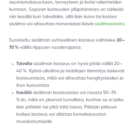
asumismukavuuteen, terveyteen ja kotisi rakenteiden
kuntoon. Sopivan kosteuden ylläpitäminen on tärkeää
niin kesällä kuin talvellakin, sillä liian kuiva tai kostea
sisäilma voi aiheuttaa monenlaisia ikäviä
sisäilmaoireita
.
Suositeltu sisäilman suhteellinen kosteus vaihtelee
20–
70 %
välillä riippuen vuodenajasta:
Talvella
sisäilman kosteus on hyvä pitää välillä 20–
40 %. Kylmä ulkoilma ja sisätilojen lämmitys laskevat
kosteustasoa, mikä voi aiheuttaa hengitysteiden ja
ihon kuivumista
Kesällä
sisäilman kosteustaso voi nousta 50–70
%:iin, mikä on yleensä turvallista, kunhan se ei jatku
liian pitkään tai ylitä tätä tasoa. Pitkään jatkuva
korkea kosteus voi altistaa homekasvuston
muodostumiselle.