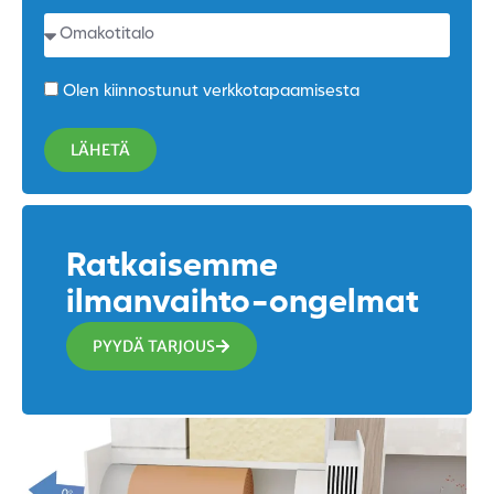
Olen kiinnostunut verkkotapaamisesta
LÄHETÄ
Ratkaisemme
ilmanvaihto-ongelmat
PYYDÄ TARJOUS