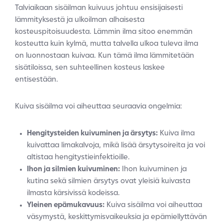
Talviaikaan sisäilman kuivuus johtuu ensisijaisesti
lämmityksestä ja ulkoilman alhaisesta
kosteuspitoisuudesta. Lämmin ilma sitoo enemmän
kosteutta kuin kylmä, mutta talvella ulkoa tuleva ilma
on luonnostaan kuivaa. Kun tämä ilma lämmitetään
sisätiloissa, sen suhteellinen kosteus laskee
entisestään.
Kuiva sisäilma voi aiheuttaa seuraavia ongelmia:
Hengitysteiden kuivuminen ja ärsytys:
Kuiva ilma
kuivattaa limakalvoja, mikä lisää ärsytysoireita ja voi
altistaa hengitystieinfektioille.
Ihon ja silmien kuivuminen:
Ihon kuivuminen ja
kutina sekä silmien ärsytys ovat yleisiä kuivasta
ilmasta kärsivissä kodeissa.
Yleinen epämukavuus:
Kuiva sisäilma voi aiheuttaa
väsymystä, keskittymisvaikeuksia ja epämiellyttävän