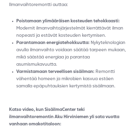
Ilmanvaihtoremontti auttaa:
Poistamaan ylimääräisen kosteuden tehokkaasti:
Modernit ilmanvaihtojärjestelmät kierrättävät ilman
nopeasti ja estävät kosteuden kertymisen.
Parantamaan energiatehokkuutta:
Nykyteknologian
avulla ilmanvaihto voidaan säätää tarpeen mukaan,
mikä säästää energiaa ja parantaa
asumismukavuutta.
Varmistamaan terveellisen sisäilman:
Remontti
vähentää homeen ja mikrobien kasvua estäen
samalla epäpuhtauksien kertymistä sisäilmaan.
Katso video, kun SisäilmaCenter teki
ilmanvaihtoremontin Aku Hirviniemen yli sata vuotta
vanhaan omakotitaloon: