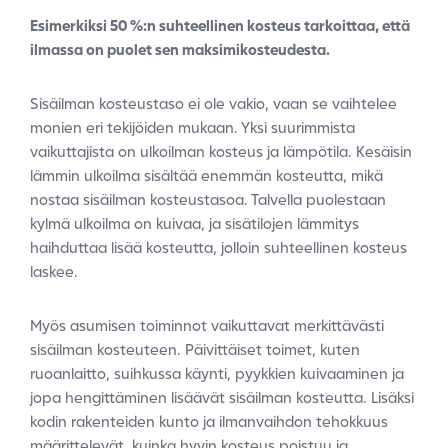
Esimerkiksi 50 %:n suhteellinen kosteus tarkoittaa, että
ilmassa on puolet sen maksimikosteudesta.
Sisäilman kosteustaso ei ole vakio, vaan se vaihtelee
monien eri tekijöiden mukaan. Yksi suurimmista
vaikuttajista on ulkoilman kosteus ja lämpötila. Kesäisin
lämmin ulkoilma sisältää enemmän kosteutta, mikä
nostaa sisäilman kosteustasoa. Talvella puolestaan
kylmä ulkoilma on kuivaa, ja sisätilojen lämmitys
haihduttaa lisää kosteutta, jolloin suhteellinen kosteus
laskee.
Myös asumisen toiminnot vaikuttavat merkittävästi
sisäilman kosteuteen. Päivittäiset toimet, kuten
ruoanlaitto, suihkussa käynti, pyykkien kuivaaminen ja
jopa hengittäminen lisäävät sisäilman kosteutta. Lisäksi
kodin rakenteiden kunto ja ilmanvaihdon tehokkuus
määrittelevät, kuinka hyvin kosteus poistuu ja