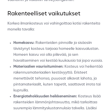
vaurioihin ja vakaviin terveysongelmiin.
Rakenteelliset vaikutukset
Korkea ilmankosteus voi vahingoittaa kotisi rakenteita
monella tavalla:
Homekasvu:
Rakenteiden pinnoille ja sisäosiin
tiivistynyt kosteus tarjoaa homeelle kasvualustan.
Homeen kasvu voi olla piilevää, ja sen
havaitseminen voi kestää kuukausia tai jopa vuosia.
Materiaalien vaurioituminen:
Kosteus voi heikentää
rakennusmateriaalien kestävyyttä. Eristeet
menettävät tehonsa, puuosat alkavat lahota, ja
pintamateriaalit, kuten tapetit, saattavat irrota tai
kupruilla.
Energiatehokkuuden heikkeneminen:
Kosteus lisää
rakenteiden lämmönjohtavuutta, mikä tarkoittaa
suurempia lämmityskustannuksia talvella. Lisäksi