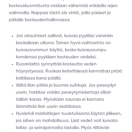
kosteuskuormitusta voidaan vähentää erilaisilla arjen
valinnoilla. Nappaa tästä siis vinkit, joilla pääset jo
pitkälle kosteudenhallinnassa:
Jos olosuhteet sallivat, kuivaa pyykkisi varsinkin
kesäaikaan ulkona. Toinen hyvä vaihtoehto on
kuivausrummun käyttö, koska kuivausrumpu
kondensoi pyykkien kosteuden vedeksi.
Ruoanlaitto synnyttää kosteutta veden
höyrystyessä. Ruokaa keitettäessä kannattaa pitää
kattilassa kansi päällä.
Vältä liian pitkiä ja kuumia suihkuja. Jos peseydyt
usein, harkitse voisiko peseytymiskertoja silloin
tällöin karsia. Myöskään saunaa ei kannata
lämmittää liian usein sisätiloissa.
Huolehdi märkätilojen tuuletuksesta käytön jälkeen,
jos siihen on mahdollisuus. Liiat vedet voit kuivata
lattia- ja seinäpinnoilta lastalla. Myös riittävän