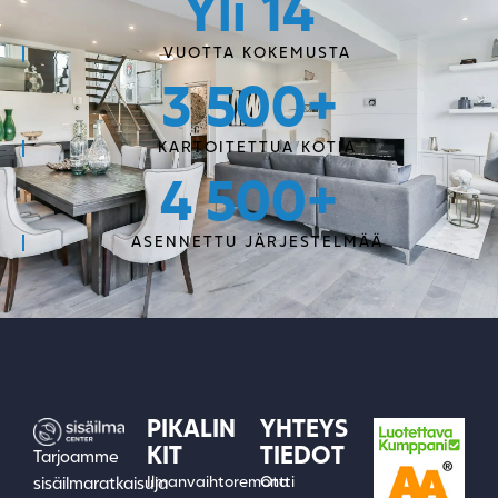
Yli 
14
VUOTTA KOKEMUSTA
3 500
+
KARTOITETTUA KOTIA
4 500
+
ASENNETTU JÄRJESTELMÄÄ
PIKALIN
YHTEYS
KIT
TIEDOT
Tarjoamme
Ilmanvaihtoremontti
Ota
sisäilmaratkaisuja