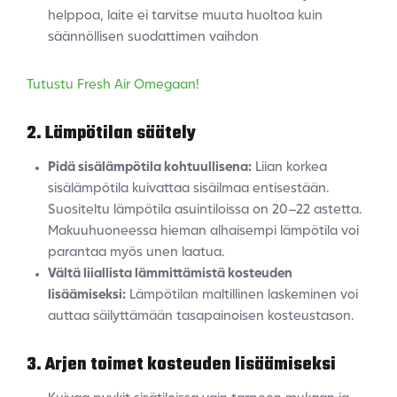
helppoa, laite ei tarvitse muuta huoltoa kuin
säännöllisen suodattimen vaihdon
Tutustu Fresh Air Omegaan!
2. Lämpötilan säätely
Pidä sisälämpötila kohtuullisena:
Liian korkea
sisälämpötila kuivattaa sisäilmaa entisestään.
Suositeltu lämpötila asuintiloissa on 20–22 astetta.
Makuuhuoneessa hieman alhaisempi lämpötila voi
parantaa myös unen laatua.
Vältä liiallista lämmittämistä kosteuden
lisäämiseksi:
Lämpötilan maltillinen laskeminen voi
auttaa säilyttämään tasapainoisen kosteustason.
3. Arjen toimet kosteuden lisäämiseksi