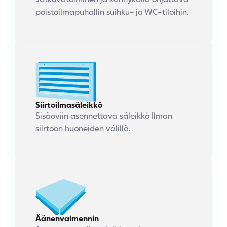
Jatkuvatoiminen ja kännykällä ohjattava
poistoilmapuhallin suihku- ja WC-tiloihin.
Siirtoilmasäleikkö
Sisäoviin asennettava säleikkö Ilman
siirtoon huoneiden välillä.
Äänenvaimennin