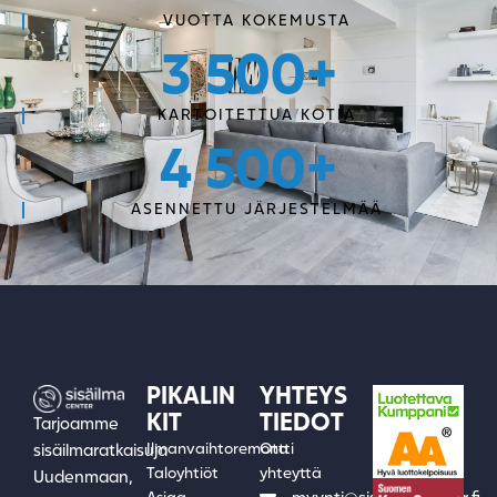
VUOTTA KOKEMUSTA
3 500
+
KARTOITETTUA KOTIA
4 500
+
ASENNETTU JÄRJESTELMÄÄ
PIKALIN
YHTEYS
KIT
TIEDOT
Tarjoamme
Ilmanvaihtoremontti
Ota
sisäilmaratkaisuja
Taloyhtiöt
yhteyttä
Uudenmaan,