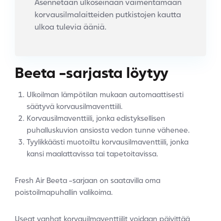
Asennetaan ulkoseinään vaimentamaan
korvausilmalaitteiden putkistojen kautta
ulkoa tulevia ääniä.
Beeta -sarjasta löytyy
Ulkoilman lämpötilan mukaan automaattisesti
säätyvä korvausilmaventtiili.
Korvausilmaventtiili, jonka edistyksellisen
puhalluskuvion ansiosta vedon tunne vähenee.
Tyylikkäästi muotoiltu korvausilmaventtiili, jonka
kansi maalattavissa tai tapetoitavissa.
Fresh Air Beeta -sarjaan on saatavilla oma
poistoilmapuhallin valikoima.
Useat vanhat korvauilmaventtiilit voidaan päivittää