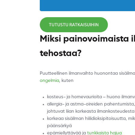
TUTUSTU RATKAISUIHIN
Miksi painovoimaista 
tehostaa?
Puutteellinen ilmanvaihto huonontaa sisäilm
ongelmia
, kuten
kosteus- ja homevaurioita – huono ilmanvai
allergia- ja astma-oireiden pahentumista, s
johtuvat liian korkeasta ilmankosteudesta
korkeaa sisäilman hiilidioksipitoisuutta, 
päänsärkyä
epämiellyttävää ja
tunkkaista hajua