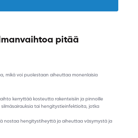
ilmanvaihtoa pitää
aa, mikä voi puolestaan aiheuttaa monenlaisia
hto kerryttää kosteutta rakenteisiin ja pinnoille
ilmäsairauksia tai hengitystieinfektioita, jotka
mikä nostaa hengitystiheyttä ja aiheuttaa väsymystä ja