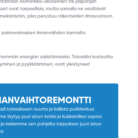
tamaan esimerkiksi ulkoseinien tai yläpohjan
jaukset ovat tarpeellisia, mutta samalla ne vesittävät
tomekanismin, joka perustuu rakenteiden ilmavuotoon.
painovoimaisen ilmanvaihdon kannalta
hemmän energian säästämiseksi. Toisaalta kosteutta
tyminen ja pyykkääminen, ovat yleistyneet
LMANVAIHTOREMONTTI
adi toimiakseen suurta ja kallista putkitettua
löytyy juuri sinun kotiisi ja kukkarollesi sopiva
 ja laskemme sen pohjalta tarjouksen juuri sinun
ta.