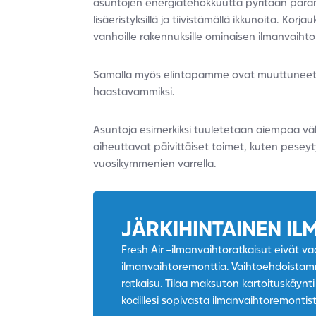
asuntojen energiatehokkuutta pyritään paran
lisäeristyksillä ja tiivistämällä ikkunoita. Kor
vanhoille rakennuksille ominaisen ilmanvaih
Samalla myös elintapamme ovat muuttuneet 
haastavammiksi.
Asuntoja esimerkiksi tuuletetaan aiempaa vä
aiheuttavat päivittäiset toimet, kuten pesey
vuosikymmenien varrella.
JÄRKIHINTAINEN I
Fresh Air -ilmanvaihtoratkaisut eivät va
ilmanvaihtoremonttia. Vaihtoehdoistamme 
ratkaisu. Tilaa maksuton kartoituskäynti
kodillesi sopivasta ilmanvaihtoremontis