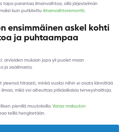
 tapa parantaa ilmanvaihtoa, sillä järjestelmän
maksi kuin putkitettu
ilmanvaihtoremontti
.
on ensimmäinen askel kohti
htoa ja puhtaampaa
i: arvioiden mukaan jopa yli puolet maan
a ja sisäilmasta.
 yleensä hitaasti, minkä vuoksi niihin ei osata kiinnittää
maa, mikä voi aiheuttaa pitkäaikaisia terveyshaittoja.
isen pienillä muutoksilla.
Varaa maksuton
lmaa teillä hengitetään.