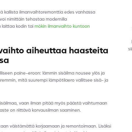
ä kallista ilmanvaihtoremonttia edes vanhassa
oi nimittäin tehostaa modernilla
 laittaa kodin tai
mökin ilmanvaihto kuntoon
aihto aiheuttaa haasteita
s
ssa
liseen paine-eroon: lämmin sisäilma nousee ylös ja
aremmin, mitä suurempi lämpötilaero vallitsee sisä- ja
sisäilmaa, vaan ilman pitää myös päästä vaihtumaan
aste on riittävä korvausilman saaminen.
taan väistämättä korjaamaan ja remontoimaan. Lisäksi