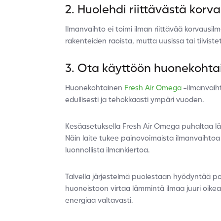
2. Huolehdi riittävästä korv
Ilmanvaihto ei toimi ilman riittävää korvausi
rakenteiden raoista, mutta uusissa tai tiivistety
3. Ota käyttöön huonekohta
Huonekohtainen
Fresh Air Omega
-ilmanvaih
edullisesti ja tehokkaasti ympäri vuoden.
Kesäasetuksella Fresh Air Omega puhaltaa läm
Näin laite tukee painovoimaista ilmanvaihtoa 
luonnollista ilmankiertoa.
Talvella järjestelmä puolestaan hyödyntää poi
huoneistoon virtaa lämmintä ilmaa juuri oi
energiaa valtavasti.