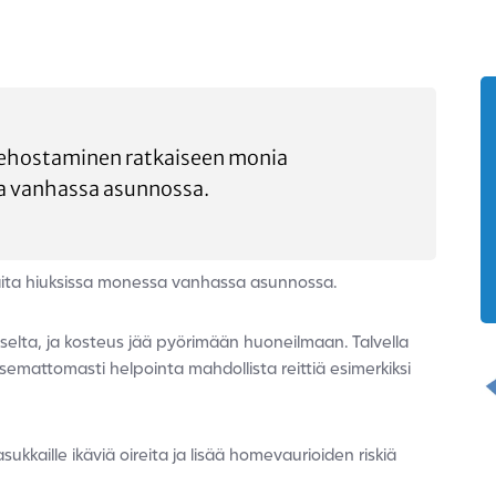
ehostaminen ratkaiseen monia
ia vanhassa asunnossa.
ita hiuksissa monessa vanhassa asunnossa.
iselta, ja kosteus jää pyörimään huoneilmaan. Talvella
itsemattomasti helpointa mahdollista reittiä esimerkiksi
ukkaille ikäviä oireita ja lisää homevaurioiden riskiä