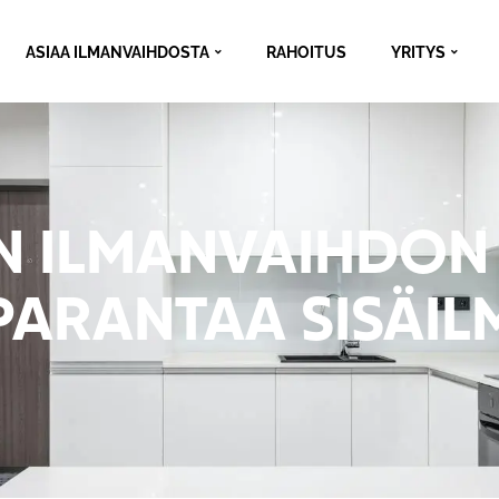
ASIAA ILMANVAIHDOSTA
RAHOITUS
YRITYS
N ILMANVAIHDON
PARANTAA SISÄI