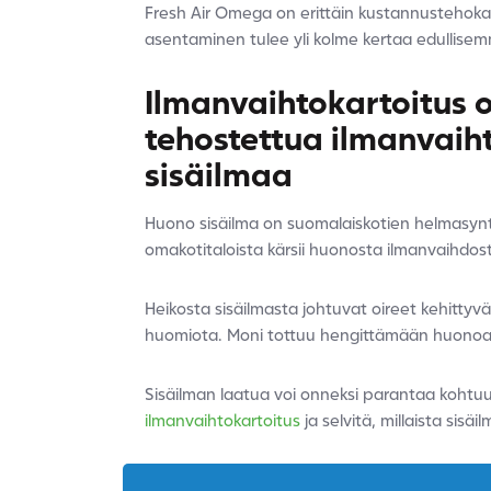
Fresh Air Omega on erittäin kustannustehokas
asentaminen tulee yli kolme kertaa edullisem
Ilmanvaihtokartoitus 
tehostettua ilmanvai
sisäilmaa
Huono sisäilma on suomalaiskotien helmasynt
omakotitaloista kärsii huonosta ilmanvaihdost
Heikosta sisäilmasta johtuvat oireet kehittyvät
huomiota. Moni tottuu hengittämään huonoa il
Sisäilman laatua voi onneksi parantaa kohtuull
ilmanvaihtokartoitus
ja selvitä, millaista sisäi