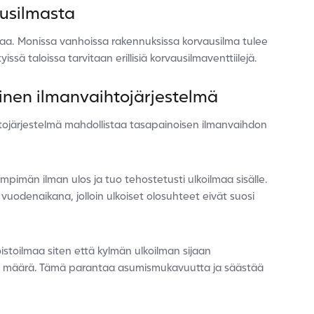
ausilmasta
lmaa. Monissa vanhoissa rakennuksissa korvausilma tulee
issä taloissa tarvitaan erillisiä korvausilmaventtiilejä.
inen ilmanvaihtojärjestelmä
tojärjestelmä mahdollistaa tasapainoisen ilmanvaihdon
pimän ilman ulos ja tuo tehostetusti ulkoilmaa sisälle.
vuodenaikana, jolloin ulkoiset olosuhteet eivät suosi
stoilmaa siten että kylmän ulkoilman sijaan
kea määrä. Tämä parantaa asumismukavuutta ja säästää