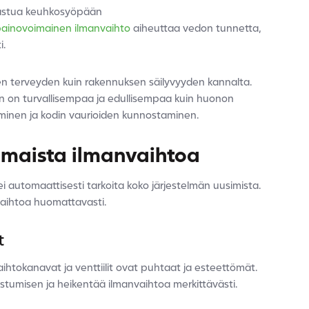
airastua keuhkosyöpään
 painovoimainen ilmanvaihto
aiheuttaa vedon tunnetta,
i.
en terveyden kuin rakennuksen säilyvyyden kannalta.
en on turvallisempaa ja edullisempaa kuin huonon
aminen ja kodin vaurioiden kunnostaminen.
imaista ilmanvaihtoa
automaattisesti tarkoita koko järjestelmän uusimista.
vaihtoa huomattavasti.
t
ihtokanavat ja venttiilit ovat puhtaat ja esteettömät.
oistumisen ja heikentää ilmanvaihtoa merkittävästi.