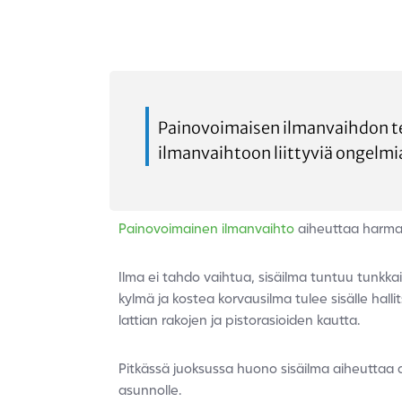
Painovoimaisen ilmanvaihdon t
ilmanvaihtoon liittyviä ongelm
Painovoimainen ilmanvaihto
aiheuttaa harma
Ilma ei tahdo vaihtua, sisäilma tuntuu tunkka
kylmä ja kostea korvausilma tulee sisälle hall
lattian rakojen ja pistorasioiden kautta.
Pitkässä juoksussa huono sisäilma aiheuttaa as
asunnolle.