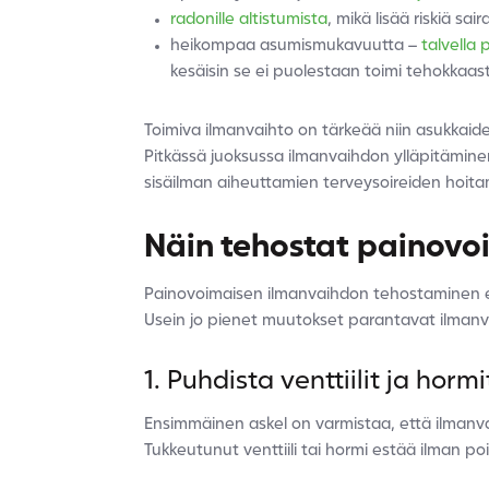
radonille altistumista
, mikä lisää riskiä s
heikompaa asumismukavuutta –
talvella
kesäisin se ei puolestaan toimi tehokkaast
Toimiva ilmanvaihto on tärkeää niin asukkaid
Pitkässä juoksussa ilmanvaihdon ylläpitämin
sisäilman aiheuttamien terveysoireiden hoit
Näin tehostat painovo
Painovoimaisen ilmanvaihdon tehostaminen ei 
Usein jo pienet muutokset parantavat ilman
1. Puhdista venttiilit ja hormi
Ensimmäinen askel on varmistaa, että ilmanva
Tukkeutunut venttiili tai hormi estää ilman p