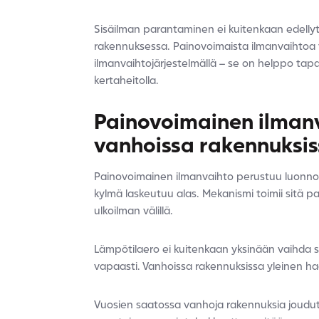
Sisäilman parantaminen ei kuitenkaan edellyt
rakennuksessa. Painovoimaista ilmanvaihtoa v
ilmanvaihtojärjestelmällä – se on helppo tapa
kertaheitolla.
Painovoimainen ilmanv
vanhoissa rakennuksi
Painovoimainen ilmanvaihto
perustuu luonnol
kylmä laskeutuu alas. Mekanismi toimii sitä p
ulkoilman välillä.
Lämpötilaero ei kuitenkaan yksinään vaihda 
vapaasti. Vanhoissa rakennuksissa yleinen ha
Vuosien saatossa vanhoja rakennuksia joudu