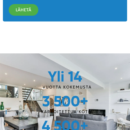
LÄHETÄ
Yli 
14
VUOTTA KOKEMUSTA
3 500
+
KARTOITETTUA KOTIA
4 500
+