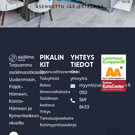
ASENNETTU JÄRJESTELMÄÄ
PIKALIN
YHTEYS
KIT
TIEDOT
Tarjoamme
Ilmanvaihtoremontti
Ota
sisäilmaratkaisuja
Taloyhtiöt
yhteyttä
Uudenmaan,
Asiaa
myynti@sisailmacenter.fi
Päijät-
ilmanvaihdosta
050
Hämeen,
Sisäilman
569
Kanta-
kosteus
8453
Hämeen ja
Yritys
Kymenlaakson
Tietosuojaseloste
alueilla.
Kotimyyntiasiakirja