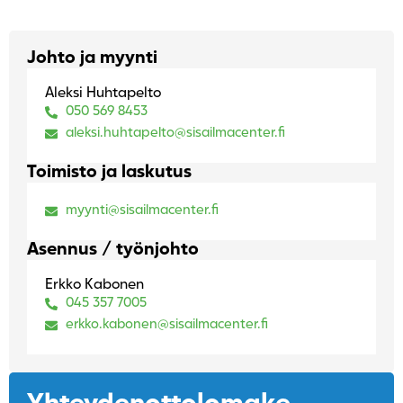
Johto ja myynti
Aleksi Huhtapelto
050 569 8453
aleksi.huhtapelto@sisailmacenter.fi
Toimisto ja laskutus
myynti@sisailmacenter.fi
Asennus / työnjohto
Erkko Kabonen
045 357 7005
erkko.kabonen@sisailmacenter.fi