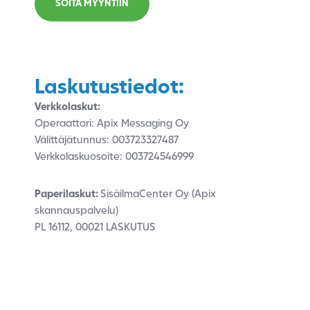
SOITA MYYNTIIN
Laskutustiedot:
Verkkolaskut:
Operaattori: Apix Messaging Oy
Välittäjätunnus: 003723327487
Verkkolaskuosoite: 003724546999
Paperilaskut:
SisäilmaCenter Oy (Apix
skannauspalvelu)
PL 16112, 00021 LASKUTUS