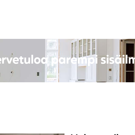
ervetuloa parempi sisäilm