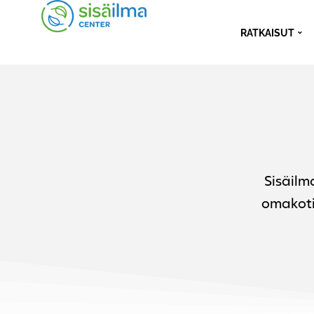
RATKAISUT
Sisäilm
omakoti