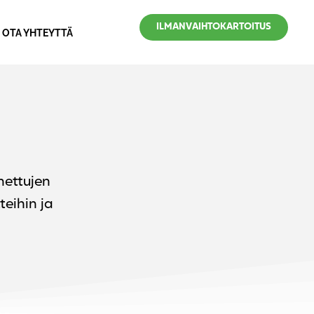
ILMANVAIHTOKARTOITUS
OTA YHTEYTTÄ
nettujen
eihin ja