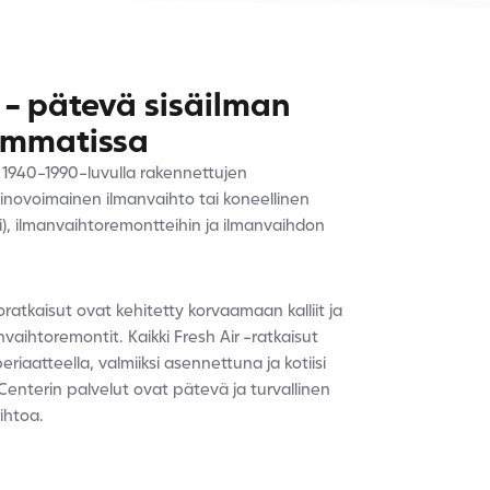
 - pätevä sisäilman
mmatissa
 1940-1990-luvulla rakennettujen
ainovoimainen ilmanvaihto tai koneellinen
), ilmanvaihtoremontteihin ja ilmanvaihdon
oratkaisut ovat kehitetty korvaamaan kalliit ja
vaihtoremontit. Kaikki Fresh Air -ratkaisut
iaatteella, valmiiksi asennettuna ja kotiisi
Centerin palvelut ovat pätevä ja turvallinen
ihtoa.