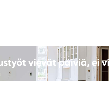
styöt vievät päiviä, ei vi