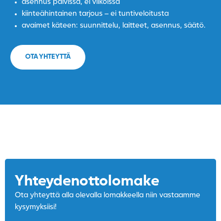
asennus päivissä, ei viikoissa
kiinteähintainen tarjous – ei tuntiveloitusta
avaimet käteen: suunnittelu, laitteet, asennus, säätö.
OTA YHTEYTTÄ
Yhteydenotto­lomake
Ota yhteyttä alla olevalla lomakkeella niin vastaamme
kysymyksiisi!