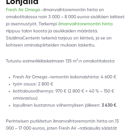
Lohjalla
Fresh Air Omega
-ilmanvaihtoremontin hinta on
omakotitalossa noin 3 000 – 8 000 euroa sisältäen laitteet
ja asennustyöt. Tarkempi
ilmanvaihtoremontin hinta
riippuu talon koosta ja asukkaiden määrästä.
SisäilmaCenterin tekemä tarjous on kiinteä, ja se on
kohteen ominaispiirteiden mukaan laskettu.
Tutustu esimerkkilaskelmaan 135 m²:n omakotitalosta:
Fresh Air Omega -remontin kokonaishinta: 4 600 €
työn osuus: 2 800 €
kotitalousvähennys: 970 € (2 800 € × 40 % – 150 €
omavastuu)
lopullinen kustannus vähennyksen jälkeen:
3 630 €
.
Perinteisen putkitetun ilmanvaihtoremontin hinta on 13
000 – 17 000 euroa, joten Fresh Air -ratkaisulla säästät