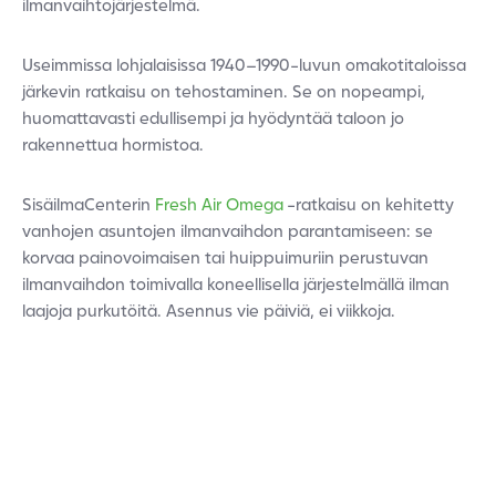
ilmanvaihtojärjestelmä.
Useimmissa lohjalaisissa 1940–1990-luvun omakotitaloissa
järkevin ratkaisu on tehostaminen. Se on nopeampi,
huomattavasti edullisempi ja hyödyntää taloon jo
rakennettua hormistoa.
SisäilmaCenterin
Fresh Air Omega
-ratkaisu on kehitetty
vanhojen asuntojen ilmanvaihdon parantamiseen: se
korvaa painovoimaisen tai huippuimuriin perustuvan
ilmanvaihdon toimivalla koneellisella järjestelmällä ilman
laajoja purkutöitä. Asennus vie päiviä, ei viikkoja.