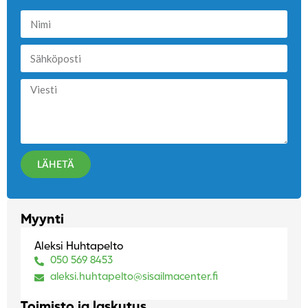
LÄHETÄ
Myynti
Aleksi Huhtapelto
050 569 8453
aleksi.huhtapelto@sisailmacenter.fi
Toimisto ja laskutus