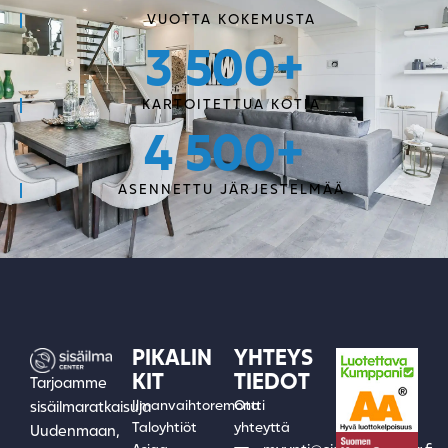
VUOTTA KOKEMUSTA
3 500
+
KARTOITETTUA KOTIA
4 500
+
ASENNETTU JÄRJESTELMÄÄ
PIKALIN
YHTEYS
KIT
TIEDOT
Tarjoamme
Ilmanvaihtoremontti
Ota
sisäilmaratkaisuja
Taloyhtiöt
yhteyttä
Uudenmaan,