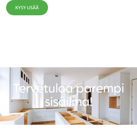
KYSY LISÄÄ
Tervetuloa parempi
sisäilma!