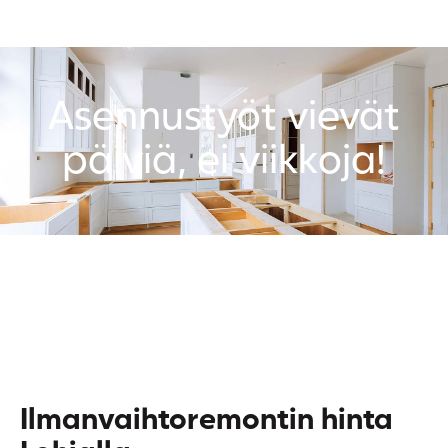
Asennustyöt vievät
päiviä, ei viikkoja!
Ilmanvaihtoremontin hinta