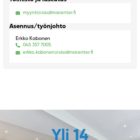
myynti@sisailmacenter.fi
Asennus/työnjohto
Erkko Kabonen
045 357 7005
erkko.kabonen@sisailmacenter.fi
Yli 
14