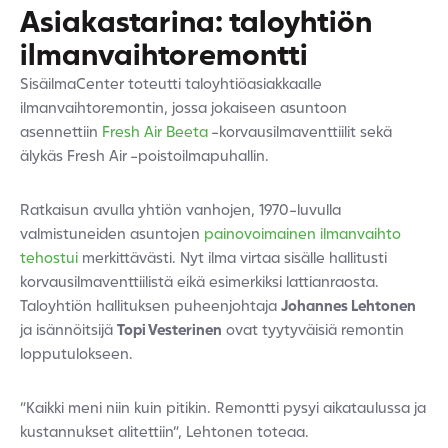
Asiakastarina: taloyhtiön
ilmanvaihtoremontti
SisäilmaCenter toteutti taloyhtiöasiakkaalle
ilmanvaihtoremontin, jossa jokaiseen asuntoon
asennettiin
Fresh Air Beeta
-korvausilmaventtiilit sekä
älykäs Fresh Air -poistoilmapuhallin.
Ratkaisun avulla yhtiön vanhojen, 1970-luvulla
valmistuneiden asuntojen
painovoimainen ilmanvaihto
tehostui
merkittävästi. Nyt ilma virtaa sisälle hallitusti
korvausilmaventtiilistä eikä esimerkiksi lattianraosta.
Taloyhtiön hallituksen puheenjohtaja
Johannes Lehtonen
ja isännöitsijä
Topi Vesterinen
ovat tyytyväisiä remontin
lopputulokseen.
”Kaikki meni niin kuin pitikin. Remontti pysyi aikataulussa ja
kustannukset alitettiin”, Lehtonen toteaa.