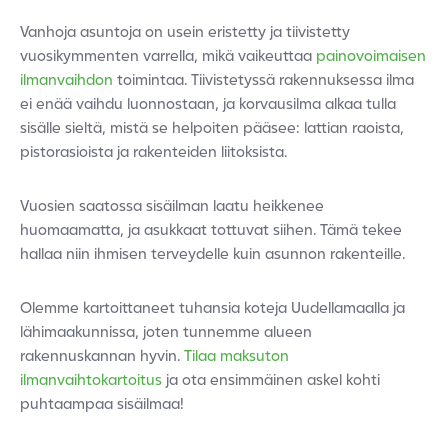
Vanhoja asuntoja on usein eristetty ja tiivistetty
vuosikymmenten varrella, mikä vaikeuttaa
painovoimaisen
ilmanvaihdon
toimintaa. Tiivistetyssä rakennuksessa ilma
ei enää vaihdu luonnostaan, ja korvausilma alkaa tulla
sisälle sieltä, mistä se helpoiten pääsee: lattian raoista,
pistorasioista ja rakenteiden liitoksista.
Vuosien saatossa sisäilman laatu heikkenee
huomaamatta, ja asukkaat tottuvat siihen. Tämä tekee
hallaa niin ihmisen terveydelle kuin asunnon rakenteille.
Olemme kartoittaneet tuhansia koteja Uudellamaalla ja
lähimaakunnissa, joten tunnemme alueen
rakennuskannan hyvin.
Tilaa maksuton
ilmanvaihtokartoitus
ja ota ensimmäinen askel kohti
puhtaampaa sisäilmaa!