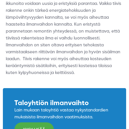
ikkunoita voidaan uusia ja eristyksiä parantaa. Vaikka tiivis
rakenne onkin tärkeä energiatehokkuuden ja
lämpöviihtyvyyden kannalta, se voi myös aiheuttaa
haasteita ilmanvaihdon kannalta.
Kun eristystä
parannetaan remontin yhteydessä, on muistettava, että
tiiviissä rakenteissa ilma ei vaihdu luonnollisesti.
Ilmanvaihdon on siten oltava erityisen tehokasta
varmistaakseen riittävän ilmanvaihdon ja hyvän sisäilman
laadun.
Tiivis rakenne voi myös aiheuttaa kosteuden
kerääntymistä sisätiloihin, erityisesti kosteissa tiloissa
kuten kylpyhuoneissa ja keittiössä.
Taloyhtiön ilmanvaihto
Lain mukaan taloyhtiö vastaa nykystandardien
mukaisista ilmanvaihdon vaatimuksista.