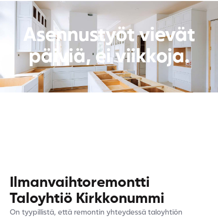
Asennustyöt vievät
päiviä, ei viikkoja.
Ilmanvaihtoremontti
Taloyhtiö Kirkkonummi
On tyypillistä, että remontin yhteydessä taloyhtiön