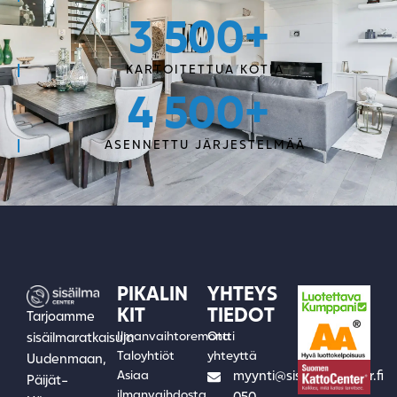
3 500
+
KARTOITETTUA KOTIA
4 500
+
ASENNETTU JÄRJESTELMÄÄ
PIKALIN
YHTEYS
KIT
TIEDOT
Tarjoamme
Ilmanvaihtoremontti
Ota
sisäilmaratkaisuja
Taloyhtiöt
yhteyttä
Uudenmaan,
Asiaa
myynti@sisailmacenter.fi
Päijät-
ilmanvaihdosta