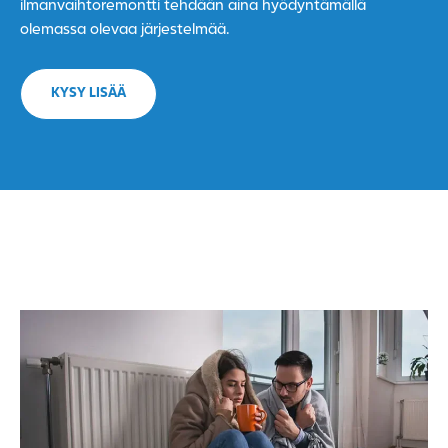
ilmanvaihtoremontti tehdään aina hyödyntämällä
olemassa olevaa järjestelmää.
KYSY LISÄÄ