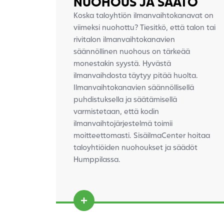
NUOHOUS JA SÄÄTÖ
Koska taloyhtiön ilmanvaihtokanavat on
viimeksi nuohottu? Tiesitkö, että talon tai
rivitalon ilmanvaihtokanavien
säännöllinen nuohous on tärkeää
monestakin syystä.
Hyvästä
ilmanvaihdosta täytyy pitää huolta.
Ilmanvaihtokanavien säännöllisellä
puhdistuksella
ja säätämisellä
varmistetaan, että kodin
ilmanvaihtojärjestelmä toimii
moitteettomasti. SisäilmaCenter hoitaa
taloyhtiöiden nuohoukset ja säädöt
Humppilassa.