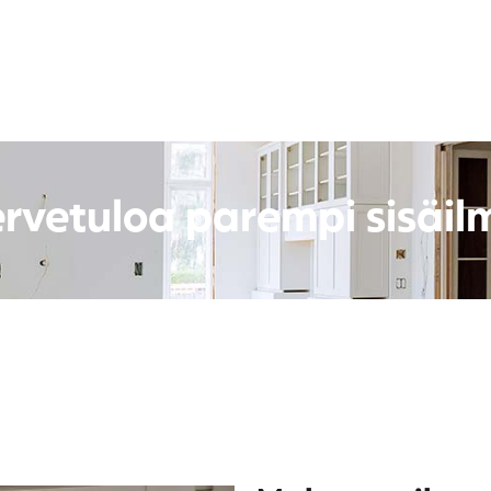
ervetuloa parempi sisäilm