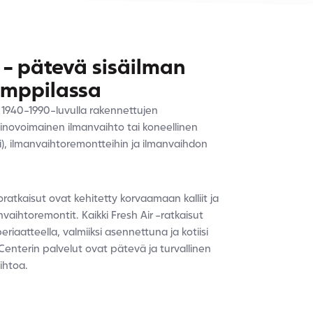
 - pätevä sisäilman
mppilassa
 1940-1990-luvulla rakennettujen
ainovoimainen ilmanvaihto tai koneellinen
), ilmanvaihtoremontteihin ja ilmanvaihdon
oratkaisut ovat kehitetty korvaamaan kalliit ja
vaihtoremontit. Kaikki Fresh Air -ratkaisut
iaatteella, valmiiksi asennettuna ja kotiisi
Centerin palvelut ovat pätevä ja turvallinen
ihtoa.