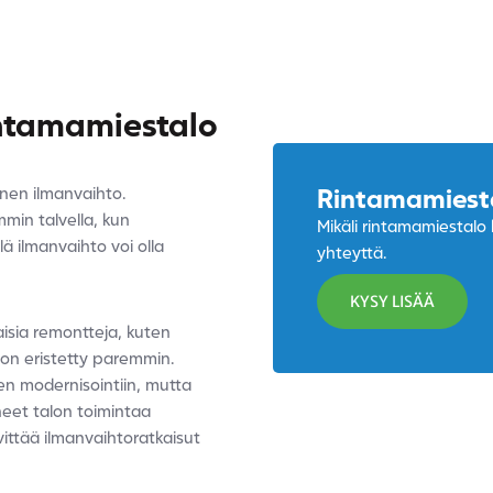
ntamamiestalo
inen ilmanvaihto.
Rintamamiest
min talvella, kun
Mikäli rintamamiestalo 
ä ilmanvaihto voi olla
yhteyttä.
KYSY LISÄÄ
aisia remontteja, kuten
a on eristetty paremmin.
en modernisointiin, mutta
et talon toimintaa
vittää ilmanvaihtoratkaisut
.