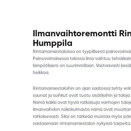
Ilmanvaihtoremontti Ri
Humppila
Rintamamiestaloissa on tyypillisesti painovoima
Painovoimaisessa talossa ilma vaihtuu tehokkaim
lämpötilaero on suurimmillaan. Vastaavasti kesäll
heikkoa.
Rintamamiestaloihin on ajan saatossa tehty eril
saunat ja suihkut ovat tuotu sisätiloihin ja taloj
Nämä kaikki ovat hyviä ratkaisuja vanhojen taloj
ilmanvaihdon näkökulmasta nämä ovat muuttane
ratkaisevasti. Siksi on tärkeää muistaa myös päi
vastaamaan rintamamiestalon nykyisiä tarpeita