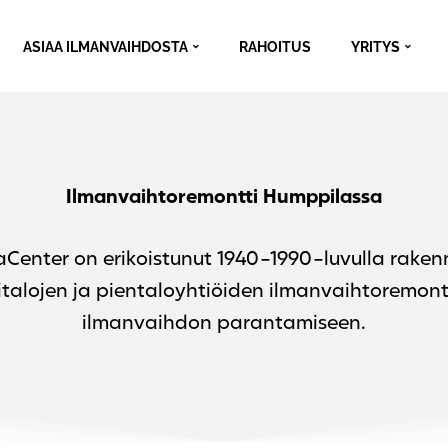
ASIAA ILMANVAIHDOSTA
RAHOITUS
YRITYS
Ilmanvaihtoremontti Humppilassa
aCenter on erikoistunut 1940-1990-luvulla raken
talojen ja pientaloyhtiöiden ilmanvaihtoremontt
ilmanvaihdon parantamiseen.