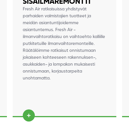
SISÄILMAREMONTTI
Fresh Air ratkaisuissa yhdistyvät
parhaiden valmistajien tuotteet ja
meidän asiantuntijoidemme
asiantuntemus. Fresh Air -
ilmanvaihtoratkaisu on vaihtoehto kalliille
putkitetuille ilmanvaihtoremonteille.
Räätälöimme ratkaisut onnistumaan
jokaiseen
kohteeseen rakennuksen-,
asukkaiden- ja
lompakon mukaisesti
onnistumaan, korjaustarpeita
unohtamatta.