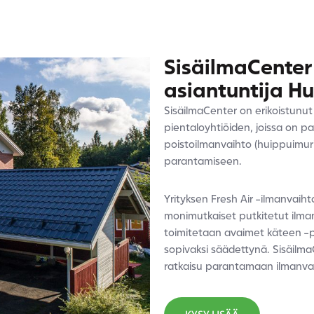
SisäilmaCenter
asiantuntija
Hu
SisäilmaCenter on erikoistunut
pientaloyhtiöiden, joissa on p
poistoilmanvaihto (huippuimuri
parantamiseen.
Yrityksen Fresh Air -ilmanvaiht
monimutkaiset putkitetut ilman
toimitetaan avaimet käteen -per
sopivaksi säädettynä. Sisäilma
ratkaisu parantamaan ilmanva