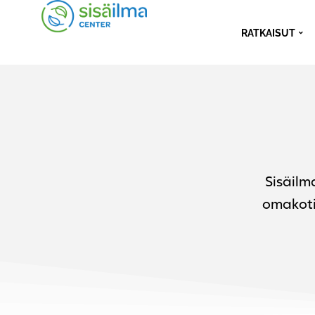
RATKAISUT
Sisäilm
omakoti