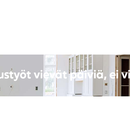
styöt vievät päiviä, ei vi