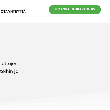
ILMANVAIHTOKARTOITUS
OTA YHTEYTTÄ
nettujen
eihin ja