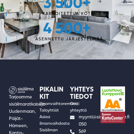
3 500
+
KARTOITETTUA KOTIA
4 500
+
ASENNETTU JÄRJESTELMÄÄ
PIKALIN
YHTEYS
KIT
TIEDOT
Tarjoamme
Ilmanvaihtoremontti
Ota
sisäilmaratkaisuja
Taloyhtiöt
yhteyttä
Uudenmaan,
Asiaa
myynti@sisailmacenter.fi
Päijät-
ilmanvaihdosta
050
Hämeen,
Sisäilman
569
Kanta-