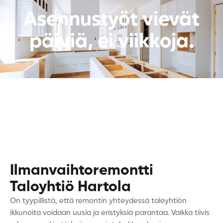
Asennustyöt vievät
päiviä, ei viikkoja.
Ilmanvaihtoremontti
Taloyhtiö
Hartola
On tyypillistä, että remontin yhteydessä taloyhtiön
ikkunoita voidaan uusia ja eristyksiä parantaa. Vaikka tiivis