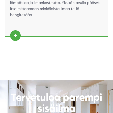
lämpötilaa ja ilmankosteutta. Yksikön avulla pääset
itse mittaamaan minkälaista ilmaa teillä
hengitetään.
Tervetuloa parempi
sisäilma​