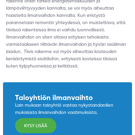
rakenne onkin tärkeä energiatehokkuuden ja
lämpöviihtyvyyden kannalta, se voi myös aiheuttaa
haasteita ilmanvaihdon kannalta.
Kun eristystä
parannetaan remontin yhteydessä, on muistettava, että
tiiviissä rakenteissa ilma ei vaihdu luonnollisesti.
Ilmanvaihdon on siten oltava erityisen tehokasta
varmistaakseen riittävän ilmanvaihdon ja hyvän sisäilman
laadun.
Tiivis rakenne voi myös aiheuttaa kosteuden
kerääntymistä sisätiloihin, erityisesti kosteissa tiloissa
kuten kylpyhuoneissa ja keittiössä.
Taloyhtiön ilmanvaihto
Lain mukaan taloyhtiö vastaa nykystandardien
mukaisista ilmanvaihdon vaatimuksista.
KYSY LISÄÄ