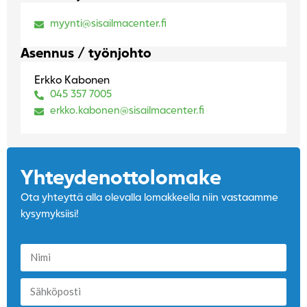
myynti@sisailmacenter.fi
Asennus / työnjohto
Erkko Kabonen
045 357 7005
erkko.kabonen@sisailmacenter.fi
Yhteydenotto­lomake
Ota yhteyttä alla olevalla lomakkeella niin vastaamme
kysymyksiisi!