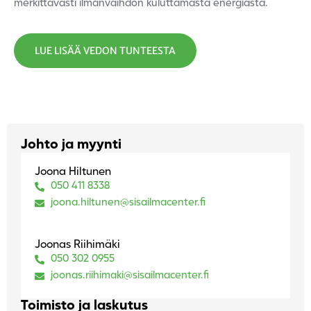
merkittävästi ilmanvaihdon kuluttamasta
energiasta.
LUE LISÄÄ VEDON TUNTEESTA
Johto ja myynti
Joona Hiltunen
050 411 8338
joona.hiltunen@sisailmacenter.fi
Joonas Riihimäki
050 302 0955
joonas.riihimaki@sisailmacenter.fi
Toimisto ja laskutus