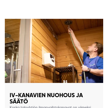
IV-KANAVIEN NUOHOUS JA
SÄÄTÖ
Koska taloyhtiön ilmanvaihtokanavat on viimeksi