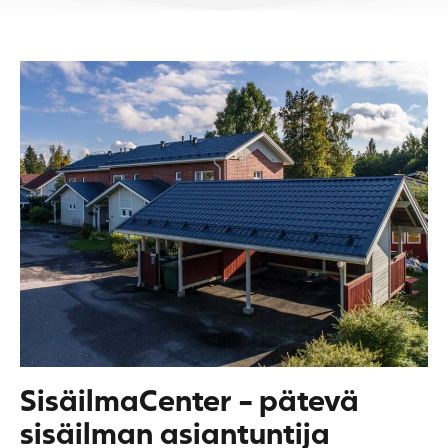
SisäilmaCenter - pätevä
sisäilman asiantuntija