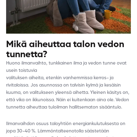
Mikä aiheuttaa talon vedon
tunnetta?
Huono ilmanvaihto, tunkkainen ilma ja vedon tunne ovat
usein toistuvia
valituksen aiheita, etenkin vanhemmissa kerros- ja
rivitaloissa. Jos asunnossa on talvisin kylmä ja kesäisin
kuuma, on valitukseen yleensä aihetta. Yleinen käsitys on,
että vika on ikkunoissa. Näin ei kuitenkaan aina ole.
Vedon
tunnetta aiheuttaa tuloilman hallitsematon sisääntulo.
Ilmanvaihdon osuus taloyhtiön energiankulutuksesta on
jopa 30-40 %. Lämmöntalteenotolla säästetään