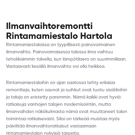
Ilmanvaihtoremontti
Rintamamiestalo
Hartola
Rintamamiestaloissa on tyypillisesti painovoimainen
ilmanvaihto. Painovoimaisessa talossa ilma vaihtuu
tehokkaimmin talvella, kun lämpötilaero on suurimmillaan.
Vastaavasti kesällä ilmanvaihto voi olla heikkoa.
Rintamamiestaloihin on ajan saatossa tehty erilaisia
remontteja, kuten saunat ja suihkut ovat tuotu sisätiloihin
ja taloja on eristetty paremmin. Nämä kaikki ovat hyviä
ratkaisuja vanhojen talojen modernisointiin, mutta
ilmanvaihdon näkökulmasta nämä ovat muuttaneet talon
toimintaa ratkaisevasti. Siksi on tärkeää muistaa myös
päivittää ilmanvaihtoratkaisut vastaamaan
rintamamiestalon nykyisiä tarpeita.