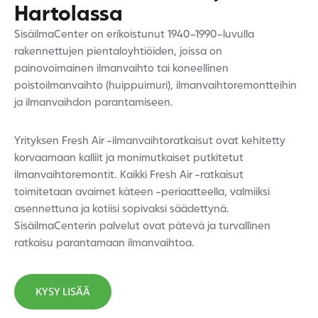
Hartolassa
SisäilmaCenter on erikoistunut 1940-1990-luvulla
rakennettujen pientaloyhtiöiden, joissa on
painovoimainen ilmanvaihto tai koneellinen
poistoilmanvaihto (huippuimuri), ilmanvaihtoremontteihin
ja ilmanvaihdon parantamiseen.
Yrityksen Fresh Air -ilmanvaihtoratkaisut ovat kehitetty
korvaamaan kalliit ja monimutkaiset putkitetut
ilmanvaihtoremontit. Kaikki Fresh Air -ratkaisut
toimitetaan avaimet käteen -periaatteella, valmiiksi
asennettuna ja kotiisi sopivaksi säädettynä.
SisäilmaCenterin palvelut ovat pätevä ja turvallinen
ratkaisu parantamaan ilmanvaihtoa.
KYSY LISÄÄ