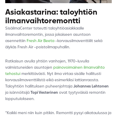
Asiakastarina: taloyhtiön
ilmanvaihtoremontti
SisäilmaCenter toteutti taloyhtiöasiakkaalle
ilmanvaihtoremontin, jossa jokaiseen asuntoon
asennettiin
Fresh Air Beeta
-korvausilmaventtiilit sekä
älykäs Fresh Air -poistoilmapuhallin.
Ratkaisun avulla yhtiön vanhojen, 1970-luvulla
valmistuneiden asuntojen
painovoimainen ilmanvaihto
tehostui
merkittävästi. Nyt ilma virtaa sisälle hallitusti
korvausilmaventtiilistä eikä esimerkiksi lattianraosta.
Taloyhtiön hallituksen puheenjohtaja
Johannes Lehtonen
ja isännöitsijä
Topi Vesterinen
ovat tyytyväisiä remontin
lopputulokseen.
”Kaikki meni niin kuin pitikin. Remontti pysyi aikataulussa ja