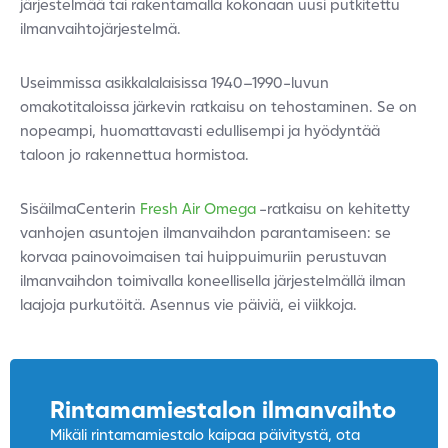
järjestelmää tai rakentamalla kokonaan uusi putkitettu
ilmanvaihtojärjestelmä.
Useimmissa asikkalalaisissa 1940–1990-luvun
omakotitaloissa järkevin ratkaisu on tehostaminen. Se on
nopeampi, huomattavasti edullisempi ja hyödyntää
taloon jo rakennettua hormistoa.
SisäilmaCenterin
Fresh Air Omega
-ratkaisu on kehitetty
vanhojen asuntojen ilmanvaihdon parantamiseen: se
korvaa painovoimaisen tai huippuimuriin perustuvan
ilmanvaihdon toimivalla koneellisella järjestelmällä ilman
laajoja purkutöitä. Asennus vie päiviä, ei viikkoja.
Rintamamiestalon ilmanvaihto
Mikäli rintamamiestalo kaipaa päivitystä, ota