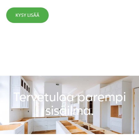
KYSY LISÄÄ
Tervetuloa parempi
sisäilma.