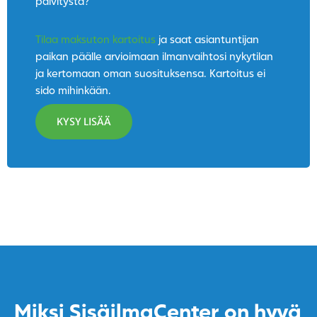
päivitystä?
Tilaa maksuton kartoitus
ja saat asiantuntijan
paikan päälle arvioimaan ilmanvaihtosi nykytilan
ja kertomaan oman suosituksensa. Kartoitus ei
sido mihinkään.
KYSY LISÄÄ
Miksi SisäilmaCenter on hyvä