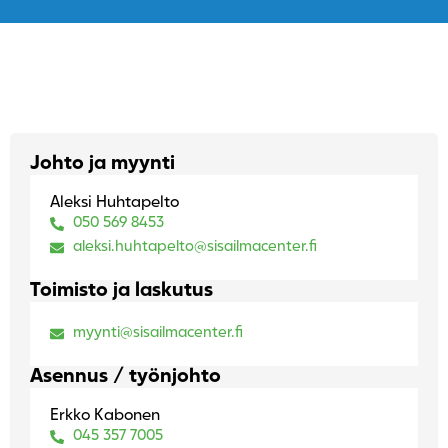
Johto ja myynti
Aleksi Huhtapelto
050 569 8453
aleksi.huhtapelto@sisailmacenter.fi
Toimisto ja laskutus
myynti@sisailmacenter.fi
Asennus / työnjohto
Erkko Kabonen
045 357 7005