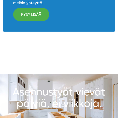
meihin yhteyttä.
KYSY LISÄÄ
Asennustyöt vievät
päiviä, ei viikkoja.