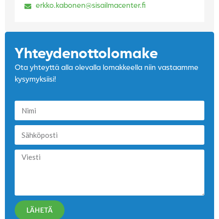
erkko.kabonen@sisailmacenter.fi
Yhteydenotto­lomake
Ota yhteyttä alla olevalla lomakkeella niin vastaamme
kysymyksiisi!
LÄHETÄ