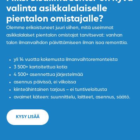
valinta asikkalalaiselle
pientalon omistajalle?
Olemme erikoistuneet juuri siihen, mitä useimmat
asikkalalaiset pientalon omistajat tarvitsevat: vanhan
talon ilmanvaihdon päivittämiseen ilman isoa remonttia.
yli 14 vuotta kokemusta ilmanvaihtoremonteista
3 500+ kartoitettua kotia
4 500+ asennettua järjestelmää
asennus päivissä, ei viikoissa
kiinteähintainen tarjous – ei tuntiveloitusta
avaimet käteen: suunnittelu, laitteet, asennus, säätö.
KYSY LISÄÄ