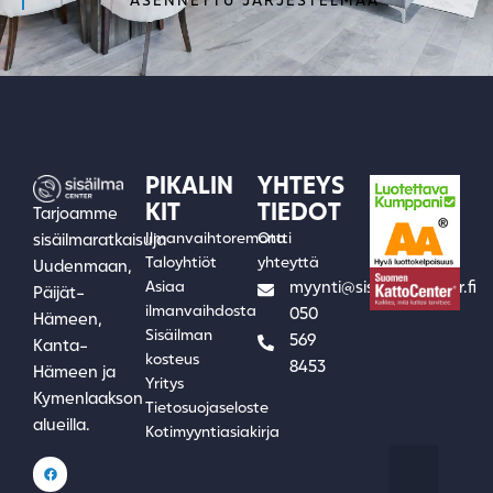
ASENNETTU JÄRJESTELMÄÄ
PIKALIN
YHTEYS
KIT
TIEDOT
Tarjoamme
Ilmanvaihtoremontti
Ota
sisäilmaratkaisuja
Taloyhtiöt
yhteyttä
Uudenmaan,
Asiaa
myynti@sisailmacenter.fi
Päijät-
ilmanvaihdosta
050
Hämeen,
Sisäilman
569
Kanta-
kosteus
8453
Hämeen ja
Yritys
Kymenlaakson
Tietosuojaseloste
alueilla.
Kotimyyntiasiakirja