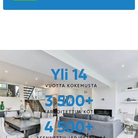
Yli 
14
VUOTTA KOKEMUSTA
3 500
+
KARTOITETTUA KOTIA
4 500
+