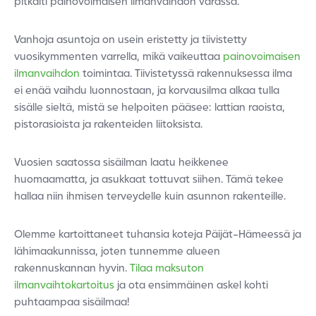
pitkälti painovoimaisen ilmanvaihdon varassa.
Vanhoja asuntoja on usein eristetty ja tiivistetty
vuosikymmenten varrella, mikä vaikeuttaa
painovoimaisen
ilmanvaihdon
toimintaa. Tiivistetyssä rakennuksessa ilma
ei enää vaihdu luonnostaan, ja korvausilma alkaa tulla
sisälle sieltä, mistä se helpoiten pääsee: lattian raoista,
pistorasioista ja rakenteiden liitoksista.
Vuosien saatossa sisäilman laatu heikkenee
huomaamatta, ja asukkaat tottuvat siihen. Tämä tekee
hallaa niin ihmisen terveydelle kuin asunnon rakenteille.
Olemme kartoittaneet tuhansia koteja Päijät-Hämeessä ja
lähimaakunnissa, joten tunnemme alueen
rakennuskannan hyvin.
Tilaa maksuton
ilmanvaihtokartoitus
ja ota ensimmäinen askel kohti
puhtaampaa sisäilmaa!