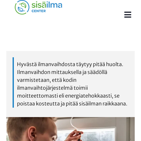
Hyvästä ilmanvaihdosta täytyy pitää huolta.
Ilmanvaihdon mittauksella ja säädöllä
varmistetaan, että kodin
ilmanvaihtojärjestelmä toimii
moitteettomasti eli energiatehokkaasti, se
poistaa kosteutta ja pitää sisäilman raikkaana.