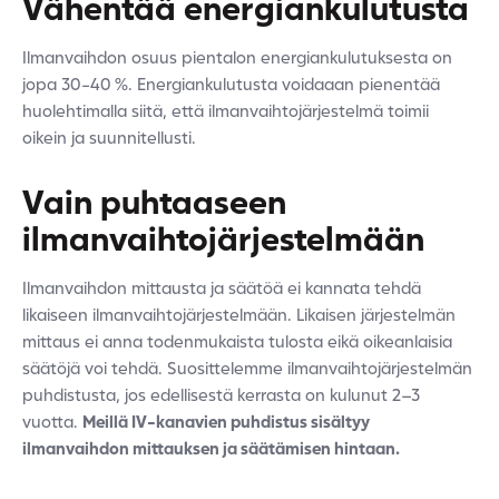
Vähentää energiankulutusta
Ilmanvaihdon osuus pientalon energiankulutuksesta on
jopa 30-40 %. Energiankulutusta voidaaan pienentää
huolehtimalla siitä, että ilmanvaihtojärjestelmä toimii
oikein ja suunnitellusti.
Vain puhtaaseen
ilmanvaihtojärjestelmään
Ilmanvaihdon mittausta ja säätöä ei kannata tehdä
likaiseen ilmanvaihtojärjestelmään. Likaisen järjestelmän
mittaus ei anna todenmukaista tulosta eikä oikeanlaisia
säätöjä voi tehdä. Suosittelemme ilmanvaihtojärjestelmän
puhdistusta, jos edellisestä kerrasta on kulunut 2–3
vuotta.
Meillä IV-kanavien puhdistus sisältyy
ilmanvaihdon mittauksen ja säätämisen hintaan.