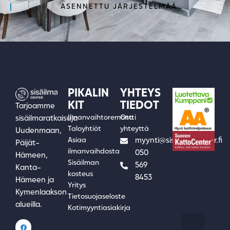
ASENNETTU JÄRJESTELMÄÄ
PIKALIN
YHTEYS
KIT
TIEDOT
Tarjoamme
Ilmanvaihtoremontti
Ota
sisäilmaratkaisuja
Taloyhtiöt
yhteyttä
Uudenmaan,
Asiaa
myynti@sisailmacenter.fi
Päijät-
ilmanvaihdosta
050
Hämeen,
Sisäilman
569
Kanta-
kosteus
8453
Hämeen ja
Yritys
Kymenlaakson
Tietosuojaseloste
alueilla.
Kotimyyntiasiakirja