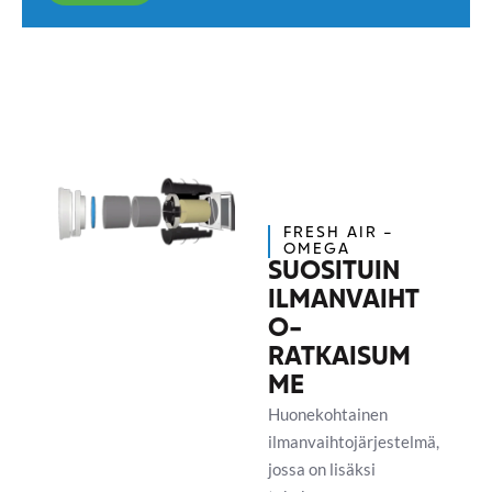
FRESH AIR -
OMEGA
SUOSITUIN
ILMANVAIHT
O­
RATKAISUM
ME
Huonekohtainen
ilmanvaihtojärjestelmä,
jossa on lisäksi