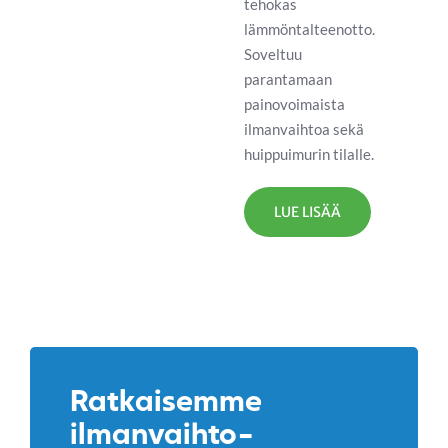
tehokas
lämmöntalteenotto.
Soveltuu
parantamaan
painovoimaista
ilmanvaihtoa sekä
huippuimurin tilalle.
LUE LISÄÄ
Ratkaisemme
ilmanvaihto-