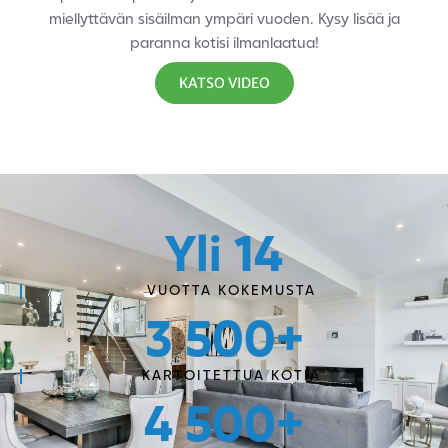
miellyttävän sisäilman ympäri vuoden. Kysy lisää ja
paranna kotisi ilmanlaatua!
KATSO VIDEO
Yli 
14
VUOTTA KOKEMUSTA
3 500
+
KARTOITETTUA KOTIA
4 500
+