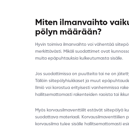
Miten ilmanvaihto vaik
pölyn määrään?
Hyvin toimiva ilmanvaihto voi vähentää siitep
merkittävästi. Mikäli suodattimet ovat kunnoss
muita epäpuhtauksia kulkeutumasta sisälle.
Jos suodattimissa on puutteita tai ne on jätett
Tällöin siitepölyhiukkaset ja muut epäpuhtaude
Ilmiö voi korostua erityisesti vanhemmissa raken
hallitsemattomasti rakenteiden raoista tai ikkun
Myös korvausilmaventtiilit estävät siitepölyä k
suodattava materiaali. Korvausilmaventtiilien p
korvausilma tulee sisälle hallitsemattomasti esim