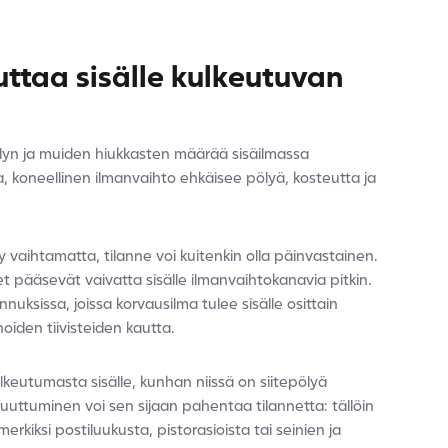
uttaa sisälle kulkeutuvan
ölyn ja muiden hiukkasten määrää sisäilmassa
a, koneellinen ilmanvaihto ehkäisee pölyä, kosteutta ja
y vaihtamatta, tilanne voi kuitenkin olla päinvastainen.
t pääsevät vaivatta sisälle ilmanvaihtokanavia pitkin.
nuksissa, joissa korvausilma tulee sisälle osittain
oiden tiivisteiden kautta.
ulkeutumasta sisälle, kunhan niissä on siitepölyä
uuttuminen voi sen sijaan pahentaa tilannetta: tällöin
erkiksi postiluukusta, pistorasioista tai seinien ja