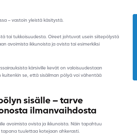
ssa – vastoin yleistä käsitystä.
ystä tai tukkoisuudesta. Oireet johtuvat usein siitepölystä
an avoimista ikkunoista ja ovista tai esimerkiksi
ityssairauksista kärsiville kevät on valoisuudestaan
kuitenkin se, että sisäilman pölyä voi vähentää
ölyn sisälle – tarve
uonosta ilmanvaihdosta
älle avoimista ovista ja ikkunoista. Näin tapahtuu
ä on tapana tuulettaa kotejaan ahkerasti.