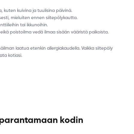
, kuten kuivina ja tuulisina päivinä.
esti, mieluiten ennen siitepölykautta.
iileihin tai ikkunoihin.
 eikä poistoilma vedä ilmaa sisään vääristä paikoista.
ilman laatua etenkin allergiakaudella. Vaikka siitepöly
ata kotiasi.
 parantamaan kodin