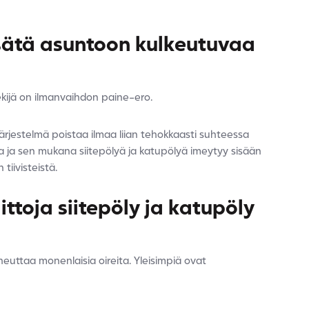
isätä asuntoon kulkeutuvaa
ekijä on ilmanvaihdon paine-ero.
järjestelmä poistaa ilmaa liian tehokkaasti suhteessa
maa ja sen mukana siitepölyä ja katupölyä imeytyy sisään
tiivisteistä.
ittoja siitepöly ja katupöly
iheuttaa monenlaisia oireita. Yleisimpiä ovat