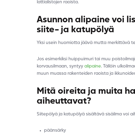
lattialistojen raoista.
Asunnon alipaine voi l
siite- ja katupölyä
Yksi usein huomiotta jäävä mutta merkittävä t
Jos esimerkiksi huippuimuri tai muu poistoilma
korvausilmaan, syntyy
alipaine
. Tällöin ulkoil
muun muassa rakenteiden raoista ja ikkunoiden 
Mitä oireita ja muita ha
aiheuttavat?
Siitepölyä ja katupölyä sisältävä sisäilma voi a
päänsärky