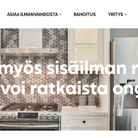
ASIAA ILMANVAIHDOSTA
RAHOITUS
YRITYS
 myös sisäilman r
 voi ratkaista o