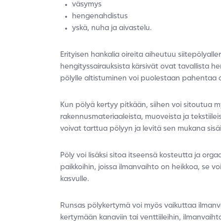
väsymys
hengenahdistus
yskä, nuha ja aivastelu.
Erityisen hankalia oireita aiheutuu siitepölyallerg
hengityssairauksista kärsivät ovat tavallista he
pölylle altistuminen voi puolestaan pahentaa as
Kun pölyä kertyy pitkään, siihen voi sitoutua m
rakennusmateriaaleista, muoveista ja tekstiilei
voivat tarttua pölyyn ja levitä sen mukana sisä
Pöly voi lisäksi sitoa itseensä kosteutta ja or
paikkoihin, joissa ilmanvaihto on heikkoa, se vo
kasvulle.
Runsas pölykertymä voi myös vaikuttaa ilmanv
kertymään kanaviin tai venttiileihin, ilmanvai