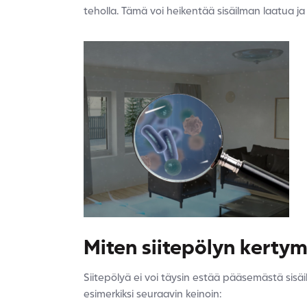
teholla. Tämä voi heikentää sisäilman laatua j
Miten siitepölyn kertym
Siitepölyä ei voi täysin estää pääsemästä si
esimerkiksi seuraavin keinoin: