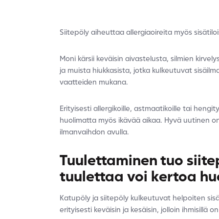
Siitepöly aiheuttaa allergiaoireita myös sisätiloi
Moni kärsii keväisin aivastelusta, silmien kirvel
ja muista hiukkasista, jotka kulkeutuvat sisäilma
vaatteiden mukana.
Erityisesti allergikoille, astmaatikoille tai heng
huolimatta myös ikävää aikaa. Hyvä uutinen on 
ilmanvaihdon avulla.
Tuulettaminen tuo siitep
tuulettaa voi kertoa h
Katupöly ja siitepöly kulkeutuvat helpoiten sis
erityisesti keväisin ja kesäisin, jolloin ihmisill