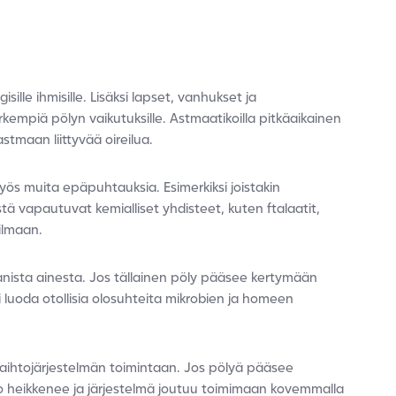
isille ihmisille. Lisäksi lapset, vanhukset ja
rkempiä pölyn vaikutuksille. Astmaatikoilla pitkäaikainen
tmaan liittyvää oireilua.
yös muita epäpuhtauksia. Esimerkiksi joistakin
stä vapautuvat kemialliset yhdisteet, kuten ftalaatit,
ilmaan.
gaanista ainesta. Jos tällainen pöly pääsee kertymään
i luoda otollisia olosuhteita mikrobien ja homeen
aihtojärjestelmän toimintaan. Jos pölyä pääsee
hto heikkenee ja järjestelmä joutuu toimimaan kovemmalla