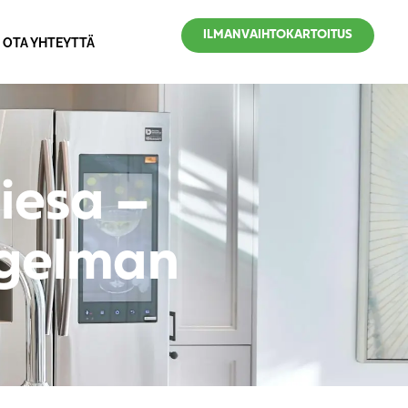
ILMANVAIHTOKARTOITUS
OTA YHTEYTTÄ
iesa –
ngelman