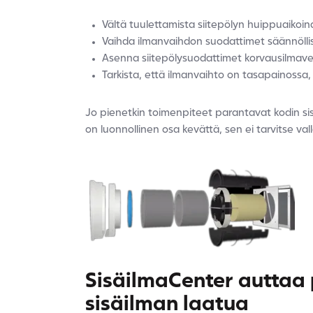
Vältä tuulettamista siitepölyn huippuaikoina
Vaihda ilmanvaihdon suodattimet säännöllis
Asenna siitepölysuodattimet korvausilmaventt
Tarkista, että ilmanvaihto on tasapainossa,
Jo pienetkin toimenpiteet parantavat kodin sisä
on luonnollinen osa kevättä, sen ei tarvitse vall
SisäilmaCenter auttaa
sisäilman laatua