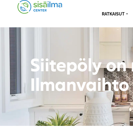
RATKAISUT
Siitepöly on
Ilmanvaihto